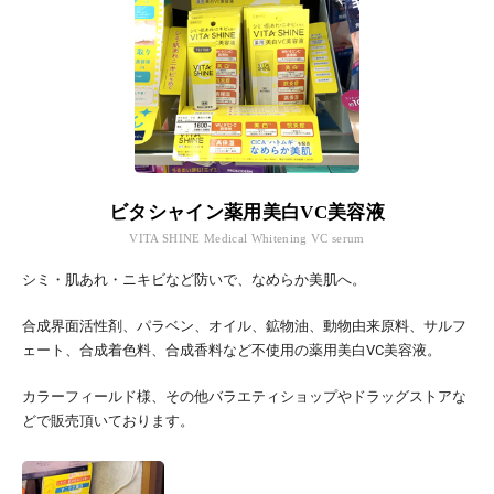
ビタシャイン薬用美白VC美容液
VITA SHINE Medical Whitening VC serum
シミ・肌あれ・ニキビなど防いで、なめらか美肌へ。
合成界面活性剤、パラベン、オイル、鉱物油、動物由来原料、サルフ
ェート、合成着色料、合成香料など不使用の薬用美白VC美容液。
カラーフィールド様、その他バラエティショップやドラッグストアな
どで販売頂いております。