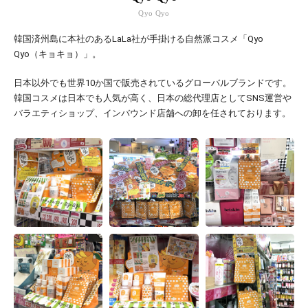
Qyo Qyo
韓国済州島に本社のあるLaLa社が手掛ける自然派コスメ「Qyo
Qyo（キョキョ）」。
日本以外でも世界10か国で販売されているグローバルブランドです。
韓国コスメは日本でも人気が高く、日本の総代理店としてSNS運営や
バラエティショップ、インバウンド店舗への卸を任されております。