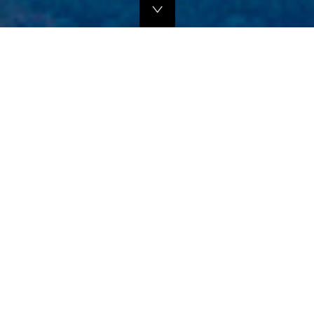
独自のマーケティングプランでの販路拡大支援
当社では、商品の営業代行・流通マネージメントを行っております。
商品に応じたテストマーケティングを行い、当社WEBサイトでの販
売、さらにリアル店舗・WEB店舗などへの卸販売に向けての販路拡大
のお手伝いをさせていただきます。
詳しくはこちら
フリープロモーションサポート