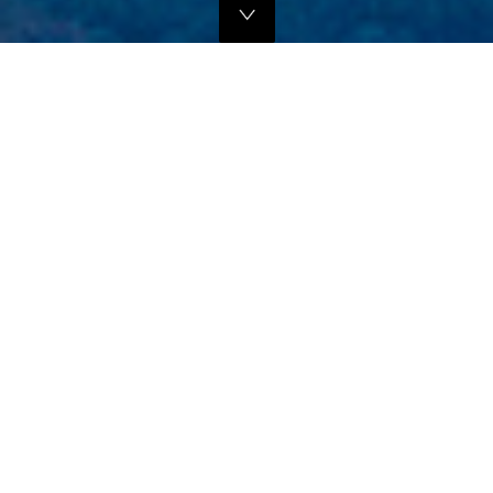
独自のマーケティングプランでの販路拡大支援
当社では、商品の営業代行・流通マネージメントを行っております。
商品に応じたテストマーケティングを行い、当社WEBサイトでの販
売、さらにリアル店舗・WEB店舗などへの卸販売に向けての販路拡大
のお手伝いをさせていただきます。
詳しくはこちら
フリープロモーションサポート