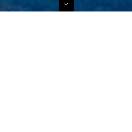
独自のマーケティングプランでの販路拡大支援
当社では、商品の営業代行・流通マネージメントを行っております。
商品に応じたテストマーケティングを行い、当社WEBサイトでの販
売、さらにリアル店舗・WEB店舗などへの卸販売に向けての販路拡大
のお手伝いをさせていただきます。
詳しくはこちら
フリープロモーションサポート