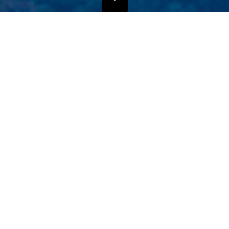
独自のマーケティングプランでの販路拡大支援
当社では、商品の営業代行・流通マネージメントを行っております。
商品に応じたテストマーケティングを行い、当社WEBサイトでの販
売、さらにリアル店舗・WEB店舗などへの卸販売に向けての販路拡大
のお手伝いをさせていただきます。
詳しくはこちら
フリープロモーションサポート
悪質な偽サイトにご注意ください