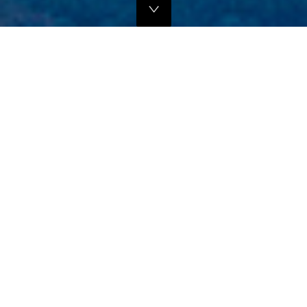
独自のマーケティングプランでの販路拡大支援
当社では、商品の営業代行・流通マネージメントを行っております。
商品に応じたテストマーケティングを行い、当社WEBサイトでの販
売、さらにリアル店舗・WEB店舗などへの卸販売に向けての販路拡大
のお手伝いをさせていただきます。
詳しくはこちら
フリープロモーションサポート