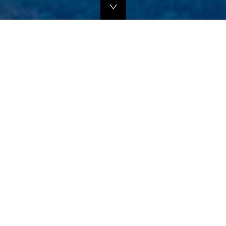
独自のマーケティングプランでの販路拡大支援
当社では、商品の営業代行・流通マネージメントを行っております。
商品に応じたテストマーケティングを行い、当社WEBサイトでの販
売、さらにリアル店舗・WEB店舗などへの卸販売に向けての販路拡大
のお手伝いをさせていただきます。
詳しくはこちら
フリープロモーションサポート