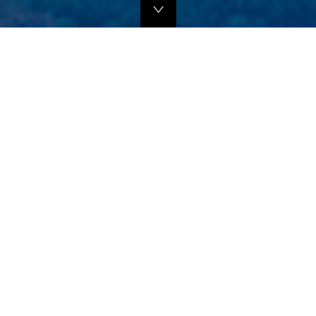
独自のマーケティングプランでの販路拡大支援
当社では、商品の営業代行・流通マネージメントを行っております。
商品に応じたテストマーケティングを行い、当社WEBサイトでの販
売、さらにリアル店舗・WEB店舗などへの卸販売に向けての販路拡大
のお手伝いをさせていただきます。
詳しくはこちら
フリープロモーションサポート