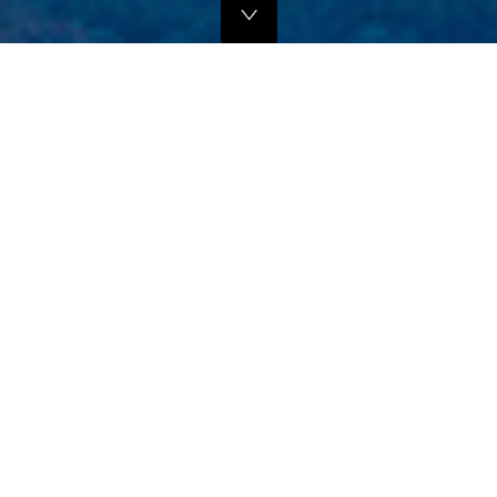
独自のマーケティングプランでの販路拡大支援
当社では、商品の営業代行・流通マネージメントを行っております。
商品に応じたテストマーケティングを行い、当社WEBサイトでの販
売、さらにリアル店舗・WEB店舗などへの卸販売に向けての販路拡大
のお手伝いをさせていただきます。
詳しくはこちら
フリープロモーションサポート