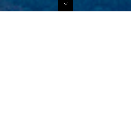
独自のマーケティングプランでの販路拡大支援
当社では、商品の営業代行・流通マネージメントを行っております。
商品に応じたテストマーケティングを行い、当社WEBサイトでの販
売、さらにリアル店舗・WEB店舗などへの卸販売に向けての販路拡大
のお手伝いをさせていただきます。
詳しくはこちら
フリープロモーションサポート