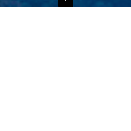
独自のマーケティングプランでの販路拡大支援
当社では、商品の営業代行・流通マネージメントを行っております。
商品に応じたテストマーケティングを行い、当社WEBサイトでの販
売、さらにリアル店舗・WEB店舗などへの卸販売に向けての販路拡大
のお手伝いをさせていただきます。
詳しくはこちら
フリープロモーションサポート
悪質な偽サイトにご注意ください