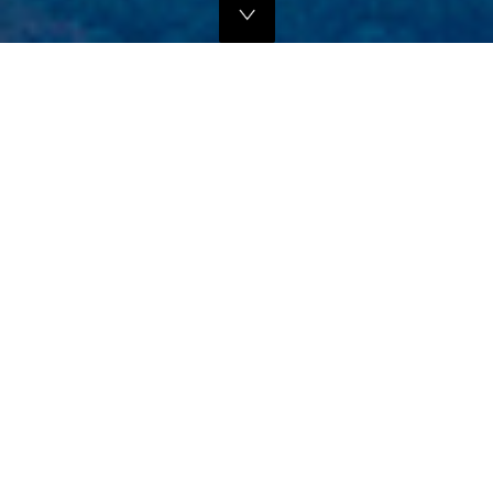
独自のマーケティングプランでの販路拡大支援
当社では、商品の営業代行・流通マネージメントを行っております。
商品に応じたテストマーケティングを行い、当社WEBサイトでの販
売、さらにリアル店舗・WEB店舗などへの卸販売に向けての販路拡大
のお手伝いをさせていただきます。
詳しくはこちら
フリープロモーションサポート