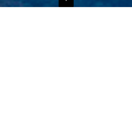
独自のマーケティングプランでの販路拡大支援
当社では、商品の営業代行・流通マネージメントを行っております。
商品に応じたテストマーケティングを行い、当社WEBサイトでの販
売、さらにリアル店舗・WEB店舗などへの卸販売に向けての販路拡大
のお手伝いをさせていただきます。
詳しくはこちら
フリープロモーションサポート
悪質な偽サイトにご注意ください